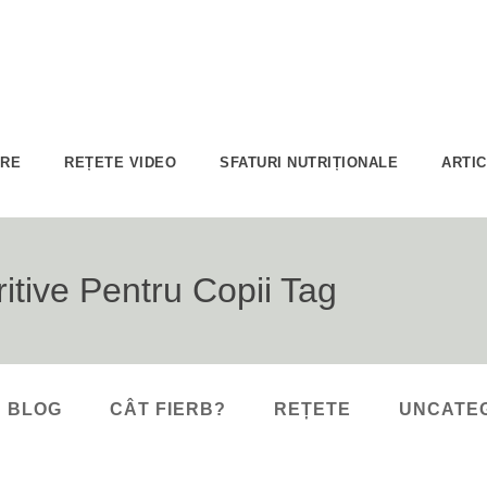
ARE
REȚETE VIDEO
SFATURI NUTRIȚIONALE
ARTI
itive Pentru Copii Tag
BLOG
CÂT FIERB?
REȚETE
UNCATE