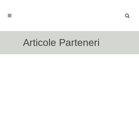
Articole Parteneri
Plita Electrică vs. Plita cu