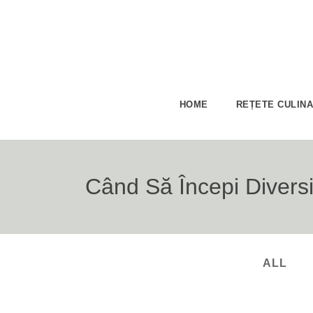
HOME
REȚETE CULIN
Când Să Începi Diversi
ALL