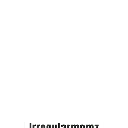
Couscous cu sos cu pui și
cartof dulce, potrivit de la 7
luni+
Couscous cu sos cu pui și cartof
dulce, potrivit de la 7 luni+ După cum
ați observat, folosesc des smântână
de...