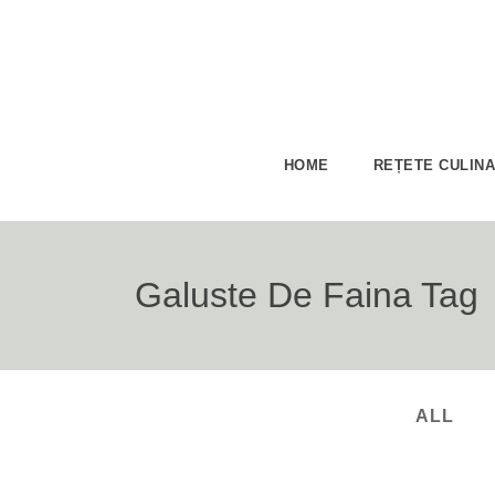
HOME
REȚETE CULIN
Galuste De Faina Tag
ALL