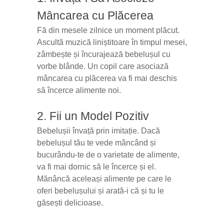
Mâncarea cu Plăcerea
Fă din mesele zilnice un moment plăcut.
Ascultă muzică liniștitoare în timpul mesei,
zâmbește și încurajează bebelușul cu
vorbe blânde. Un copil care asociază
mâncarea cu plăcerea va fi mai deschis
să încerce alimente noi.
2. Fii un Model Pozitiv
Bebelușii învață prin imitație. Dacă
bebelușul tău te vede mâncând și
bucurându-te de o varietate de alimente,
va fi mai dornic să le încerce și el.
Mănâncă aceleași alimente pe care le
oferi bebelușului și arată-i că și tu le
găsești delicioase.