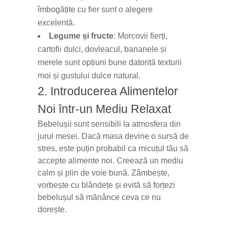
îmbogățite cu fier sunt o alegere
excelentă.
Legume și fructe
: Morcovii fierți,
cartofii dulci, dovleacul, bananele și
merele sunt opțiuni bune datorită texturii
moi și gustului dulce natural.
2. Introducerea Alimentelor
Noi într-un Mediu Relaxat
Bebelușii sunt sensibili la atmosfera din
jurul mesei. Dacă masa devine o sursă de
stres, este puțin probabil ca micuțul tău să
accepte alimente noi. Creează un mediu
calm și plin de voie bună. Zâmbește,
vorbește cu blândețe și evită să forțezi
bebelușul să mănânce ceva ce nu
dorește.