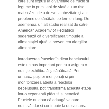
care sunt expuși la o varietate de fructe și
legume în primii ani de viață au un risc
mai scăzut de a dezvolta obezitate și alte
probleme de sănătate pe termen lung. De
asemenea, un alt studiu realizat de către
American Academy of Pediatrics
sugerează că diversificarea timpurie a
alimentației ajută la prevenirea alergiilor
alimentare.
Introducerea fructelor în dieta bebelușului
este un pas important pentru a asigura o
nutriție echilibrată și sănătoasă. Prin
urmarea pașilor menționați și prin
monitorizarea atentă a reacțiilor
bebelușului, poți transforma această etapă
într-o experiență plăcută și benefică.
Fructele nu doar că adaugă valoare
nutritivă, dar și contribuie la dezvoltarea