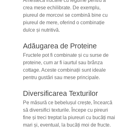
Amestecă fructele cu legume pentru a
crea mese echilibrate. De exemplu,
piureul de morcovi se combină bine cu
piureul de mere, oferind o combinație
dulce și nutritivă.
Adăugarea de Proteine
Fructele pot fi combinate și cu surse de
proteine, cum ar fi iaurtul sau brânza
cottage. Aceste combinații sunt ideale
pentru gustări sau mese principale.
Diversificarea Texturilor
Pe măsură ce bebelușul crește, încearcă
să diversifici texturile. Începe cu pireuri
fine și treci treptat la piureuri cu bucăți mai
mari și, eventual, la bucăți moi de fructe.