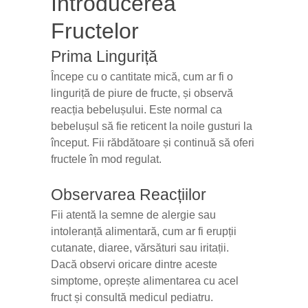
Introducerea
Fructelor
Prima Linguriță
Începe cu o cantitate mică, cum ar fi o
linguriță de piure de fructe, și observă
reacția bebelușului. Este normal ca
bebelușul să fie reticent la noile gusturi la
început. Fii răbdătoare și continuă să oferi
fructele în mod regulat.
Observarea Reacțiilor
Fii atentă la semne de alergie sau
intoleranță alimentară, cum ar fi erupții
cutanate, diaree, vărsături sau iritații.
Dacă observi oricare dintre aceste
simptome, oprește alimentarea cu acel
fruct și consultă medicul pediatru.