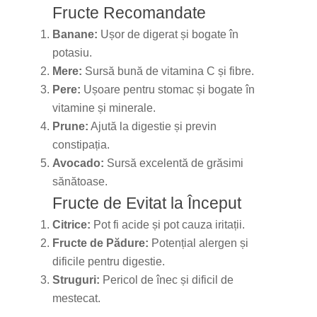
Fructe Recomandate
Banane:
Ușor de digerat și bogate în
potasiu.
Mere:
Sursă bună de vitamina C și fibre.
Pere:
Ușoare pentru stomac și bogate în
vitamine și minerale.
Prune:
Ajută la digestie și previn
constipația.
Avocado:
Sursă excelentă de grăsimi
sănătoase.
Fructe de Evitat la Început
Citrice:
Pot fi acide și pot cauza iritații.
Fructe de Pădure:
Potențial alergen și
dificile pentru digestie.
Struguri:
Pericol de înec și dificil de
mestecat.