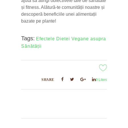
ajuta să atingi obiectivele tale de sănătate
și fitness. Alătură-te comunității noastre și
descoperă beneficiile unei alimentații
bazate pe plante!
Tags:
Efectele Dietei Vegane asupra
Sănătății
SHARE
0
Likes