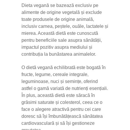
Dieta vegană se bazează exclusiv pe
alimente de origine vegetală și exclude
toate produsele de origine animală,
inclusiv carnea, peștele, ouăle, lactatele și
mierea. Această dietă este cunoscută
pentru beneficiile sale asupra sănătății,
impactul pozitiv asupra mediului și
contribuția la bunăstarea animalelor.
O dietă vegană echilibrată este bogată în
fructe, legume, cereale integrale,
leguminoase, nuci și semințe, oferind
astfel o gamă variată de nutrienți esențiali.
În plus, această dietă este săracă în
grăsimi saturate și colesterol, ceea ce o
face o alegere atractivă pentru cei care
doresc să își îmbunătățească sănătatea
cardiovasculară și să își gestioneze