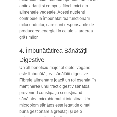
antioxidanți și compuși fitochimici din
alimentele vegetale. Acești nutrienți
contribuie la îmbunătățirea funcționării
mitocondriilor, care sunt responsabile de
producerea energiei în celule și arderea
grăsimilor.
4. Îmbunătățirea Sănătății
Digestive
Un alt beneficiu major al dietei vegane
este îmbunătățirea sănătății digestive.
Fibrele alimentare joacă un rol esențial în
menținerea unui tract digestiv sănătos,
prevenind constipația și susținând
sănătatea microbiomului intestinal. Un
microbiom sănătos este legat de o mai
bună gestionare a greutății și de o