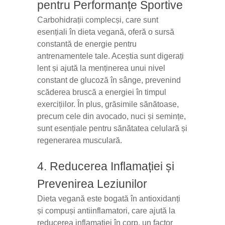
pentru Performanțe Sportive
Carbohidrații complecși, care sunt
esențiali în dieta vegană, oferă o sursă
constantă de energie pentru
antrenamentele tale. Aceștia sunt digerați
lent și ajută la menținerea unui nivel
constant de glucoză în sânge, prevenind
scăderea bruscă a energiei în timpul
exercițiilor. În plus, grăsimile sănătoase,
precum cele din avocado, nuci și semințe,
sunt esențiale pentru sănătatea celulară și
regenerarea musculară.
4. Reducerea Inflamației și
Prevenirea Leziunilor
Dieta vegană este bogată în antioxidanți
și compuși antiinflamatori, care ajută la
reducerea inflamației în corp, un factor