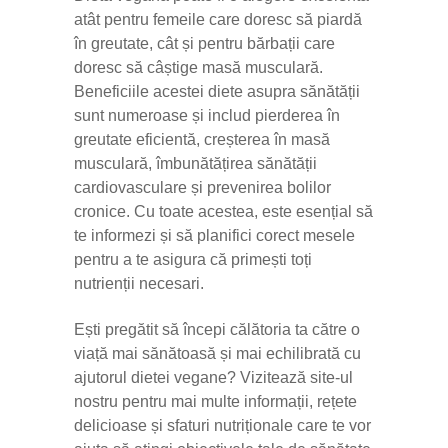
atât pentru femeile care doresc să piardă
în greutate, cât și pentru bărbații care
doresc să câștige masă musculară.
Beneficiile acestei diete asupra sănătății
sunt numeroase și includ pierderea în
greutate eficientă, creșterea în masă
musculară, îmbunătățirea sănătății
cardiovasculare și prevenirea bolilor
cronice. Cu toate acestea, este esențial să
te informezi și să planifici corect mesele
pentru a te asigura că primești toți
nutrienții necesari.
Ești pregătit să începi călătoria ta către o
viață mai sănătoasă și mai echilibrată cu
ajutorul dietei vegane? Vizitează site-ul
nostru pentru mai multe informații, rețete
delicioase și sfaturi nutriționale care te vor