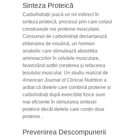
Sinteza Proteică
Carbohidrații joacă un rol indirect în
sinteza proteică, procesul prin care corpul
construiește noi proteine musculare.
Consumul de carbohidrați declanșează
eliberarea de insulină, un hormon
anabolic care stimulează absorbția
aminoacizilor în celulele musculare,
favorizând astfel creșterea și refacerea
țesutului muscular. Un studiu realizat de
American Journal of Clinical Nutrition
a
arătat că dietele care combină proteine și
carbohidrați după exercițiile fizice sunt
mai eficiente în stimularea sintezei
proteice decât dietele care conțin doar
proteine .
Prevenirea Descompunerii