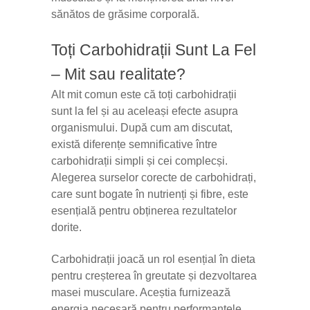
sănătos de grăsime corporală.
Toți Carbohidrații Sunt La Fel
– Mit sau realitate?
Alt mit comun este că toți carbohidrații
sunt la fel și au aceleași efecte asupra
organismului. După cum am discutat,
există diferențe semnificative între
carbohidrații simpli și cei complecși.
Alegerea surselor corecte de carbohidrați,
care sunt bogate în nutrienți și fibre, este
esențială pentru obținerea rezultatelor
dorite.
Carbohidrații joacă un rol esențial în dieta
pentru creșterea în greutate și dezvoltarea
masei musculare. Aceștia furnizează
energia necesară pentru performanțele