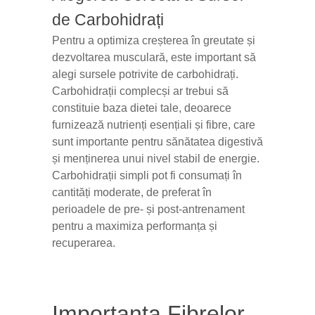
de Carbohidrați
Pentru a optimiza creșterea în greutate și
dezvoltarea musculară, este important să
alegi sursele potrivite de carbohidrați.
Carbohidrații complecși ar trebui să
constituie baza dietei tale, deoarece
furnizează nutrienți esențiali și fibre, care
sunt importante pentru sănătatea digestivă
și menținerea unui nivel stabil de energie.
Carbohidrații simpli pot fi consumați în
cantități moderate, de preferat în
perioadele de pre- și post-antrenament
pentru a maximiza performanța și
recuperarea.
Importanța Fibrelor