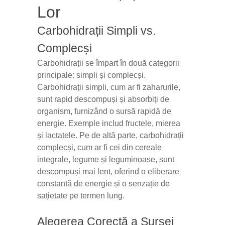
Lor
Carbohidrații Simpli vs.
Complecși
Carbohidrații se împart în două categorii
principale: simpli și complecși.
Carbohidrații simpli, cum ar fi zaharurile,
sunt rapid descompuși și absorbiți de
organism, furnizând o sursă rapidă de
energie. Exemple includ fructele, mierea
și lactatele. Pe de altă parte, carbohidrații
complecși, cum ar fi cei din cereale
integrale, legume și leguminoase, sunt
descompuși mai lent, oferind o eliberare
constantă de energie și o senzație de
sațietate pe termen lung.
Alegerea Corectă a Sursei