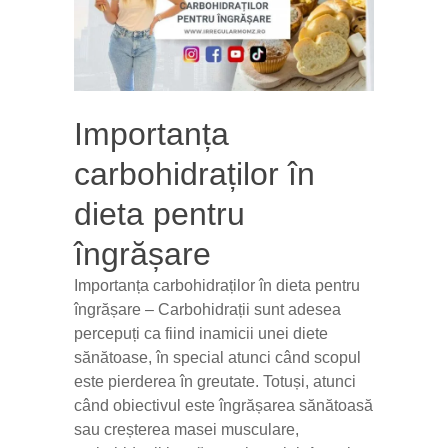
Importanța
carbohidraților în
dieta pentru
îngrășare
Importanța carbohidraților în dieta pentru
îngrășare – Carbohidrații sunt adesea
percepuți ca fiind inamicii unei diete
sănătoase, în special atunci când scopul
este pierderea în greutate. Totuși, atunci
când obiectivul este îngrășarea sănătoasă
sau creșterea masei musculare,