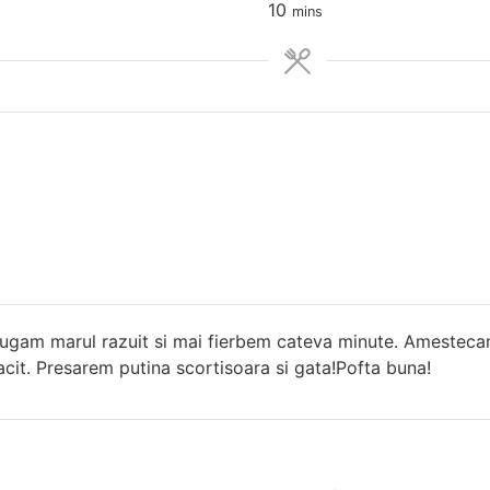
minutes
10
mins
ugam marul razuit si mai fierbem cateva minute. Amestec
acit. Presarem putina scortisoara si gata!Pofta buna!