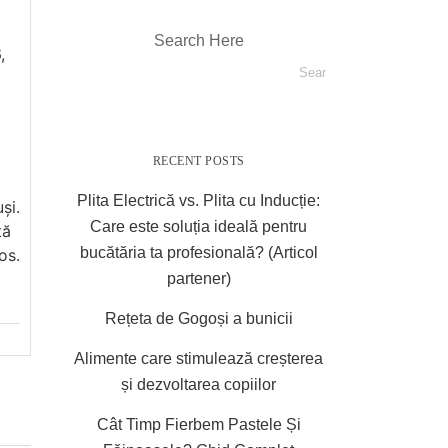
Search Here
,
RECENT POSTS
Plita Electrică vs. Plita cu Inducție:
și.
Care este soluția ideală pentru
tă
bucătăria ta profesională? (Articol
os.
partener)
Rețeta de Gogoși a bunicii
Alimente care stimulează creșterea
și dezvoltarea copiilor
Cât Timp Fierbem Pastele Și