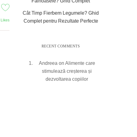
Făinoasele? Ghid Complet
Cât Timp Fierbem Legumele? Ghid
Likes
Complet pentru Rezultate Perfecte
RECENT COMMENTS
Andreea
on
Alimente care
stimulează creșterea și
dezvoltarea copiilor