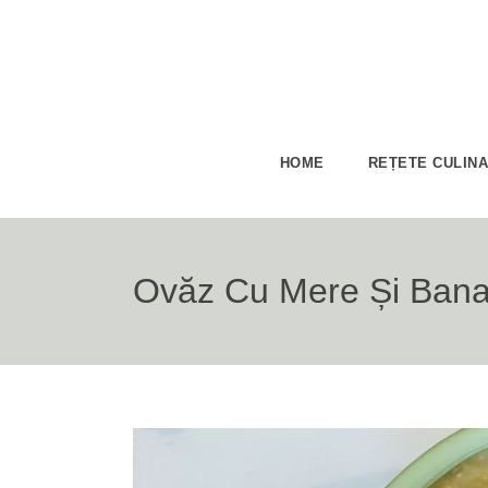
HOME
REȚETE CULIN
Ovăz Cu Mere Și Banan