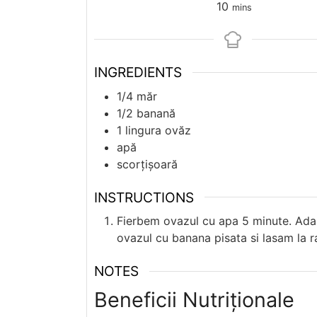
minutes
10
mins
INGREDIENTS
1/4
măr
1/2
banană
1
lingura
ovăz
apă
scorțișoară
INSTRUCTIONS
Fierbem ovazul cu apa 5 minute. Ada
ovazul cu banana pisata si lasam la r
NOTES
Beneficii Nutriționale