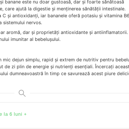
și banane este nu doar gustoasă, dar și foarte sănătoasă
, care ajută la digestie și menținerea sănătății intestinale.
C și antioxidanți, iar bananele oferă potasiu și vitamina B6
a sistemului nervos.
r aromă, dar și proprietăți antioxidante și antiinflamatorii.
ului imunitar al bebelușului.
 mic dejun simplu, rapid și extrem de nutritiv pentru bebelu
 de zi plin de energie și nutrienți esențiali. Încercați aceas
ului dumneavoastră în timp ce savurează acest piure delici
e la 6 luni +