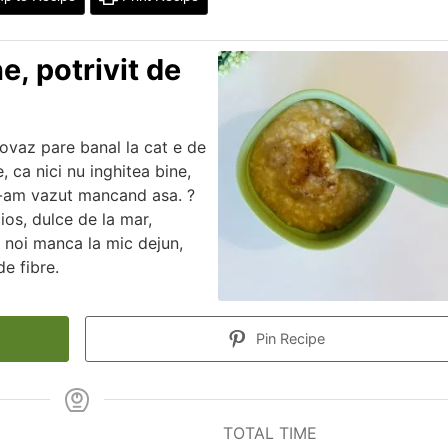
, potrivit de
 ovaz pare banal la cat e de
, ca nici nu inghitea bine,
 l-am vazut mancand asa. ?
cios, dulce de la mar,
 noi manca la mic dejun,
e fibre.
Pin Recipe
TOTAL TIME