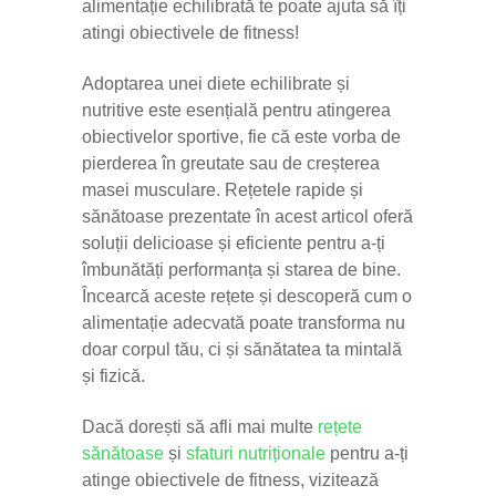
alimentație echilibrată te poate ajuta să îți
atingi obiectivele de fitness!
Adoptarea unei diete echilibrate și
nutritive este esențială pentru atingerea
obiectivelor sportive, fie că este vorba de
pierderea în greutate sau de creșterea
masei musculare. Rețetele rapide și
sănătoase prezentate în acest articol oferă
soluții delicioase și eficiente pentru a-ți
îmbunătăți performanța și starea de bine.
Încearcă aceste rețete și descoperă cum o
alimentație adecvată poate transforma nu
doar corpul tău, ci și sănătatea ta mintală
și fizică.
Dacă dorești să afli mai multe
rețete
sănătoase
și
sfaturi nutriționale
pentru a-ți
atinge obiectivele de fitness, vizitează