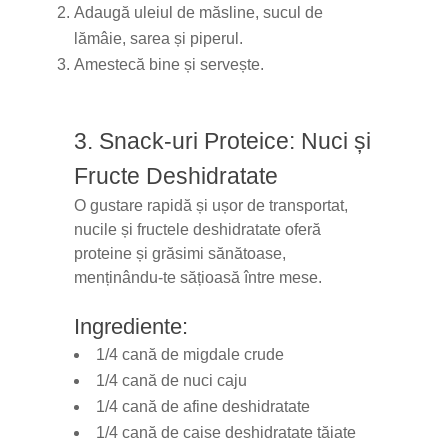
Adaugă uleiul de măsline, sucul de
lămâie, sarea și piperul.
Amestecă bine și servește.
3. Snack-uri Proteice: Nuci și
Fructe Deshidratate
O gustare rapidă și ușor de transportat,
nucile și fructele deshidratate oferă
proteine și grăsimi sănătoase,
menținându-te sățioasă între mese.
Ingrediente:
1/4 cană de migdale crude
1/4 cană de nuci caju
1/4 cană de afine deshidratate
1/4 cană de caise deshidratate tăiate