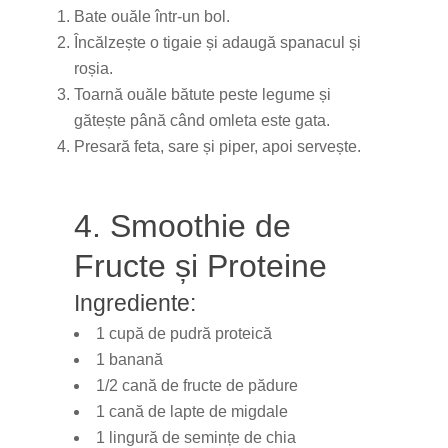
Bate ouăle într-un bol.
Încălzește o tigaie și adaugă spanacul și
roșia.
Toarnă ouăle bătute peste legume și
gătește până când omleta este gata.
Presară feta, sare și piper, apoi servește.
4. Smoothie de
Fructe și Proteine
Ingrediente:
1 cupă de pudră proteică
1 banană
1/2 cană de fructe de pădure
1 cană de lapte de migdale
1 lingură de semințe de chia