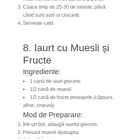
Coace timp de 25-30 de minute, până
când sunt aurii și crocanți.
Servește cald.
8. Iaurt cu Muesli și
Fructe
Ingrediente:
1 cană de iaurt grecesc
1/2 cană de muesli
1/2 cană de fructe proaspete (căpșuni,
afine, zmeură)
Mod de Preparare:
Într-un bol, adaugă iaurtul grecesc.
Presară muesli deasupra.