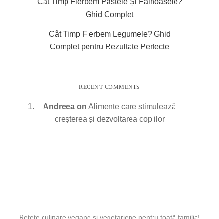
Cât Timp Fierbem Pastele Și Făinoasele?
Ghid Complet
Cât Timp Fierbem Legumele? Ghid
Complet pentru Rezultate Perfecte
RECENT COMMENTS
Andreea
on
Alimente care stimulează
creșterea și dezvoltarea copiilor
Rețete culinare vegane și vegetariene pentru toată familia!