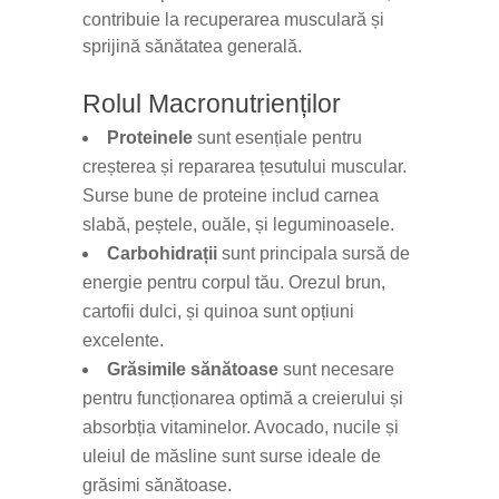
contribuie la recuperarea musculară și
sprijină sănătatea generală.
Rolul Macronutrienților
Proteinele
sunt esențiale pentru
creșterea și repararea țesutului muscular.
Surse bune de proteine includ carnea
slabă, peștele, ouăle, și leguminoasele.
Carbohidrații
sunt principala sursă de
energie pentru corpul tău. Orezul brun,
cartofii dulci, și quinoa sunt opțiuni
excelente.
Grăsimile sănătoase
sunt necesare
pentru funcționarea optimă a creierului și
absorbția vitaminelor. Avocado, nucile și
uleiul de măsline sunt surse ideale de
grăsimi sănătoase.