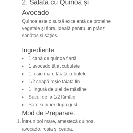
2. Salată cu Quinoa și
Avocado
Quinoa este o sursă excelentă de proteine
vegetale și fibre, ideală pentru un prânz
sănătos și sățios.
Ingrediente:
1 cană de quinoa fiartă
1 avocado tăiat cubulețe
1 roșie mare tăiată cubulețe
1/2 ceapă roșie tăiată fin
1 lingură de ulei de măsline
Sucul de la 1/2 lămâie
Sare și piper după gust
Mod de Preparare:
Într-un bol mare, amestecă quinoa,
avocado, roșia și ceapa.