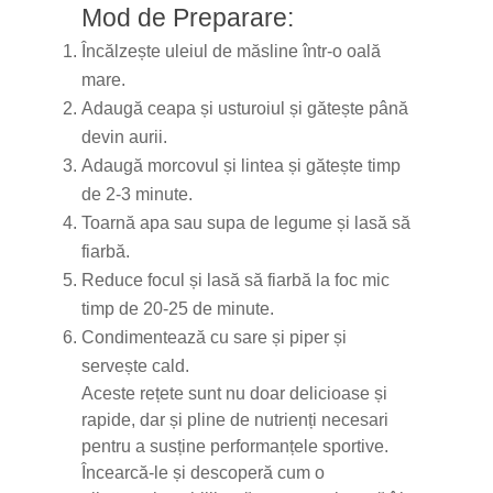
Mod de Preparare:
Încălzește uleiul de măsline într-o oală
mare.
Adaugă ceapa și usturoiul și gătește până
devin aurii.
Adaugă morcovul și lintea și gătește timp
de 2-3 minute.
Toarnă apa sau supa de legume și lasă să
fiarbă.
Reduce focul și lasă să fiarbă la foc mic
timp de 20-25 de minute.
Condimentează cu sare și piper și
servește cald.
Aceste rețete sunt nu doar delicioase și
rapide, dar și pline de nutrienți necesari
pentru a susține performanțele sportive.
Încearcă-le și descoperă cum o