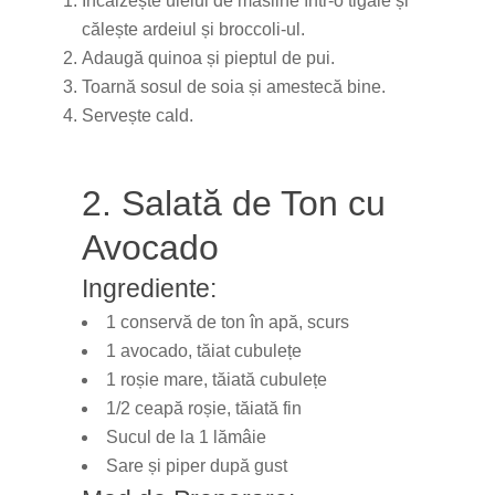
Încălzește uleiul de măsline într-o tigaie și
călește ardeiul și broccoli-ul.
Adaugă quinoa și pieptul de pui.
Toarnă sosul de soia și amestecă bine.
Servește cald.
2. Salată de Ton cu
Avocado
Ingrediente:
1 conservă de ton în apă, scurs
1 avocado, tăiat cubulețe
1 roșie mare, tăiată cubulețe
1/2 ceapă roșie, tăiată fin
Sucul de la 1 lămâie
Sare și piper după gust