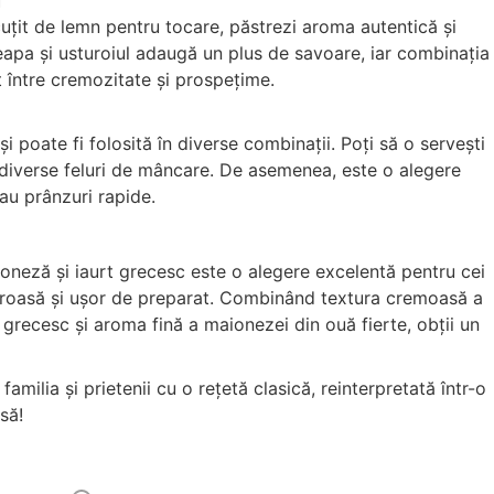
ă
 cuțit de lemn pentru tocare, păstrezi aroma autentică și
Ceapa și usturoiul adaugă un plus de savoare, iar combinația
t între cremozitate și prospețime.
i poate fi folosită în diverse combinații. Poți să o servești
 diverse feluri de mâncare. De asemenea, este o alegere
au prânzuri rapide.
oneză și iaurt grecesc este o alegere excelentă pentru cei
uroasă și ușor de preparat. Combinând textura cremoasă a
grecesc și aroma fină a maionezei din ouă fierte, obții un
familia și prietenii cu o rețetă clasică, reinterpretată într-o
să!