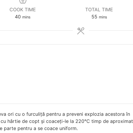
COOK TIME
TOTAL TIME
minutes
minutes
40
55
mins
mins
eva ori cu o furculiță pentru a preveni explozia acestora în
 cu hârtie de copt și coaceți-le la 220°C timp de aproximat
re parte pentru a se coace uniform.