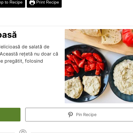
p to Recipe
Print Recipe
oasă
elicioasă de salată de
! Această rețetă nu doar că
e pregătit, folosind
Pin Recipe