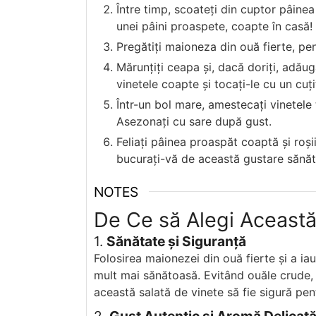
Între timp, scoateți din cuptor pâinea
unei pâini proaspete, coapte în casă!
Pregătiți maioneza din ouă fierte, pen
Mărunțiți ceapa și, dacă doriți, adăug
vinetele coapte și tocați-le cu un cuț
Într-un bol mare, amestecați vinetele 
Asezonați cu sare după gust.
Feliați pâinea proaspăt coaptă și roșii
bucurați-vă de această gustare sănăt
NOTES
De Ce să Alegi Această
1.
Sănătate și Siguranță
Folosirea maionezei din ouă fierte și a iau
mult mai sănătoasă. Evitând ouăle crude, 
această salată de vinete să fie sigură pent