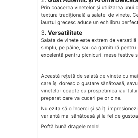
2.
Gust Autentic și Aromă Delicat
Prin coacerea vinetelor și utilizarea unui
textura tradițională a salatei de vinete. 
iaurtul grecesc aduce un echilibru perfec
3.
Versatilitate
Salata de vinete este extrem de versatilă ș
simplu, pe pâine, sau ca garnitură pentru
excelentă pentru picnicuri, mese festive s
Această rețetă de salată de vinete cu mai
care își doresc o gustare sănătoasă, sav
vinetelor coapte cu prospețimea iaurtului 
preparat care va cuceri pe oricine.
Nu ezita să o încerci și să îți impresionezi 
variantă mai sănătoasă și la fel de gustoa
Poftă bună dragele mele!