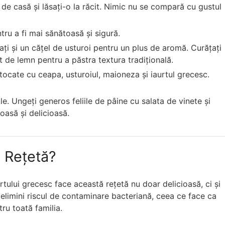
 de casă și lăsați-o la răcit. Nimic nu se compară cu gustul
tru a fi mai sănătoasă și sigură.
ați și un cățel de usturoi pentru un plus de aromă. Curățați
it de lemn pentru a păstra textura tradițională.
tocate cu ceapa, usturoiul, maioneza și iaurtul grecesc.
le. Ungeți generos feliile de pâine cu salata de vinete și
oasă și delicioasă.
 Rețetă?
rtului grecesc face această rețetă nu doar delicioasă, ci și
elimini riscul de contaminare bacteriană, ceea ce face ca
ru toată familia.