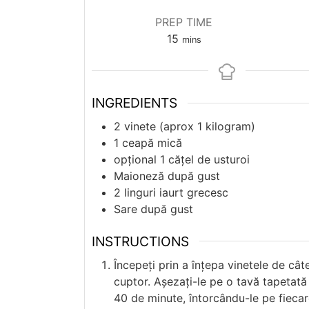
PREP TIME
minutes
15
mins
INGREDIENTS
2
vinete (aprox 1 kilogram)
1
ceapă mică
opțional
1
cățel de usturoi
Maioneză după gust
2
linguri
iaurt grecesc
Sare după gust
INSTRUCTIONS
Începeți prin a înțepa vinetele de cât
cuptor. Așezați-le pe o tavă tapetată
40 de minute, întorcându-le pe fieca