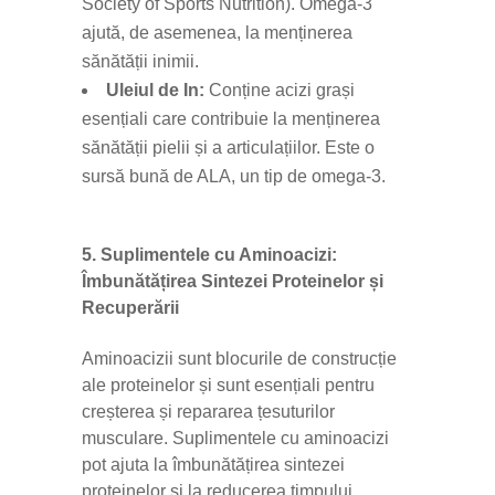
Society of Sports Nutrition). Omega-3
ajută, de asemenea, la menținerea
sănătății inimii.
Uleiul de In:
Conține acizi grași
esențiali care contribuie la menținerea
sănătății pielii și a articulațiilor. Este o
sursă bună de ALA, un tip de omega-3.
5. Suplimentele cu Aminoacizi:
Îmbunătățirea Sintezei Proteinelor și
Recuperării
Aminoacizii sunt blocurile de construcție
ale proteinelor și sunt esențiali pentru
creșterea și repararea țesuturilor
musculare. Suplimentele cu aminoacizi
pot ajuta la îmbunătățirea sintezei
proteinelor și la reducerea timpului