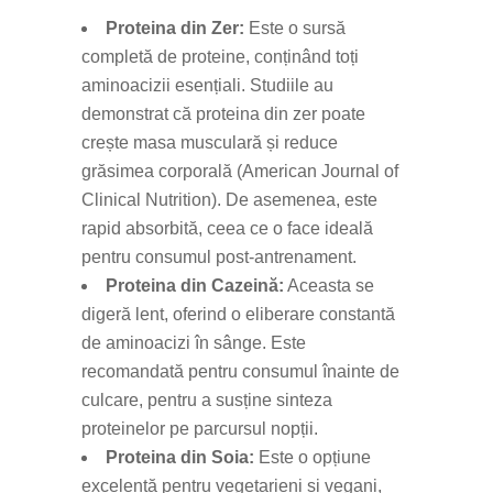
Proteina din Zer:
Este o sursă
completă de proteine, conținând toți
aminoacizii esențiali. Studiile au
demonstrat că proteina din zer poate
crește masa musculară și reduce
grăsimea corporală (American Journal of
Clinical Nutrition). De asemenea, este
rapid absorbită, ceea ce o face ideală
pentru consumul post-antrenament.
Proteina din Cazeină:
Aceasta se
digeră lent, oferind o eliberare constantă
de aminoacizi în sânge. Este
recomandată pentru consumul înainte de
culcare, pentru a susține sinteza
proteinelor pe parcursul nopții.
Proteina din Soia:
Este o opțiune
excelentă pentru vegetarieni și vegani,