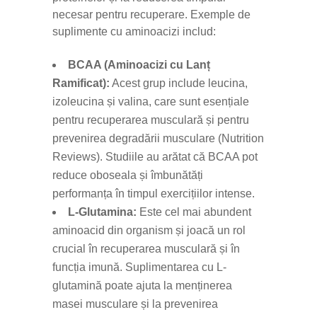
necesar pentru recuperare. Exemple de
suplimente cu aminoacizi includ:
BCAA (Aminoacizi cu Lanț
Ramificat):
Acest grup include leucina,
izoleucina și valina, care sunt esențiale
pentru recuperarea musculară și pentru
prevenirea degradării musculare (Nutrition
Reviews). Studiile au arătat că BCAA pot
reduce oboseala și îmbunătăți
performanța în timpul exercițiilor intense.
L-Glutamina:
Este cel mai abundent
aminoacid din organism și joacă un rol
crucial în recuperarea musculară și în
funcția imună. Suplimentarea cu L-
glutamină poate ajuta la menținerea
masei musculare și la prevenirea