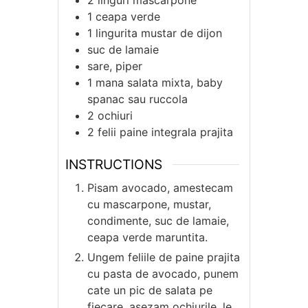
2
linguri
mascarpone
1
ceapa verde
1
lingurita
mustar de dijon
suc de lamaie
sare, piper
1
mana
salata mixta, baby
spanac sau ruccola
2
ochiuri
2
felii
paine integrala prajita
INSTRUCTIONS
Pisam avocado, amestecam
cu mascarpone, mustar,
condimente, suc de lamaie,
ceapa verde maruntita.
Ungem feliile de paine prajita
cu pasta de avocado, punem
cate un pic de salata pe
fiecare, asezam ochiurile, le