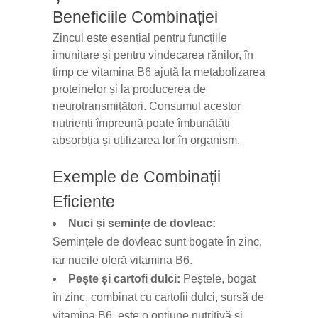
Beneficiile Combinației
Zincul este esențial pentru funcțiile
imunitare și pentru vindecarea rănilor, în
timp ce vitamina B6 ajută la metabolizarea
proteinelor și la producerea de
neurotransmițători. Consumul acestor
nutrienți împreună poate îmbunătăți
absorbția și utilizarea lor în organism.
Exemple de Combinații
Eficiente
Nuci și semințe de dovleac:
Semințele de dovleac sunt bogate în zinc,
iar nucile oferă vitamina B6.
Pește și cartofi dulci:
Peștele, bogat
în zinc, combinat cu cartofii dulci, sursă de
vitamina B6, este o opțiune nutritivă și